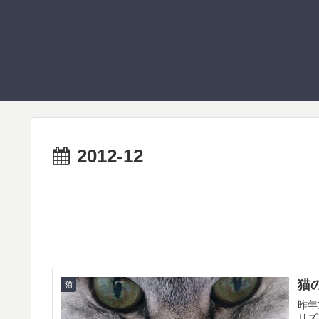
2012-12
猫
猫
昨年末
リズ