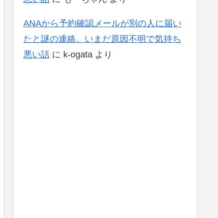
ANAから予約確認メールが別の人に届い
たと謎の連絡。いまだ原因不明で気持ち
悪い話
に
k-ogata
より