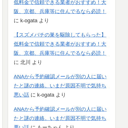
低料金で信頼できる業者がおすすめ！大
阪、京都、兵庫等に住んでるなら必読！
に
k-ogata
より
【スズメバチの巣を駆除してもらった】
低料金で信頼できる業者がおすすめ！大
阪、京都、兵庫等に住んでるなら必読！
に
北川
より
ANAから予約確認メールが別の人に届い
たと謎の連絡。いまだ原因不明で気持ち
悪い話
に
k-ogata
より
ANAから予約確認メールが別の人に届い
たと謎の連絡。いまだ原因不明で気持ち
悪い話
に
もーちゃん
より